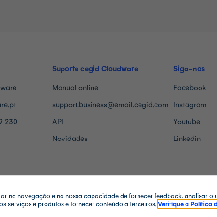
Suporte cegid Cloudware
Siga-nos
dware
Manual online
Facebook
re.pt
support.business@email.cegid.com
Instagram
9 230
API
Youtube
Novidades
Linkedin
judar na navegação e na nossa capacidade de fornecer feedback, analisar o 
os serviços e produtos e fornecer conteúdo a terceiros.
Verifique a Política 
CANAL ÉTICO