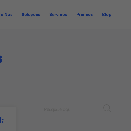
re Nós
Soluções
Serviços
Prémios
Blog
s
l: